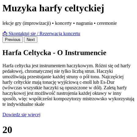
Muzyka harfy celtyckiej
lekcje gry (improwizacji) • koncerty • nagrania • ceremonie
📩 Skontaktuj się / Rezerwacja koncertu
Previous
Next
Harfa Celtycka - O Instrumencie
Harfa celtycka jest instrumentem haczykowym. Różni się od harfy
pedałowej, chromatycznej nie tylko liczbą strun. Haczyki
umożliwiają przestrajanie każdej struny o pół tonu. Najczęściej
harfy celtyckie mają tonację wyjściową c-moll lub Es-Dur
(wówczas wszystkie haczyki są opuszczone w dół). Zaletą harfy
haczykowej jest możliwość nastrojenia każdej oktawy w inny
sposób, więc współcześni kompozytorzy mistrzowsko wykorzystują
te indywidualne skale
Dowiedz się więcej
20