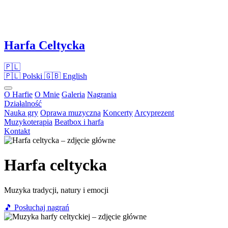
Harfa Celtycka
🇵🇱
🇵🇱
Polski
🇬🇧
English
O Harfie
O Mnie
Galeria
Nagrania
Działalność
Nauka gry
Oprawa muzyczna
Koncerty
Arcyprezent
Muzykoterapia
Beatbox i harfa
Kontakt
Harfa celtycka
Muzyka tradycji, natury i emocji
🎵 Posłuchaj nagrań