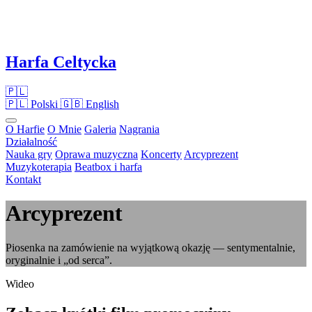
Harfa Celtycka
🇵🇱
🇵🇱
Polski
🇬🇧
English
O Harfie
O Mnie
Galeria
Nagrania
Działalność
Nauka gry
Oprawa muzyczna
Koncerty
Arcyprezent
Muzykoterapia
Beatbox i harfa
Kontakt
Arcyprezent
Piosenka na zamówienie na wyjątkową okazję — sentymentalnie,
oryginalnie i „od serca”.
Wideo