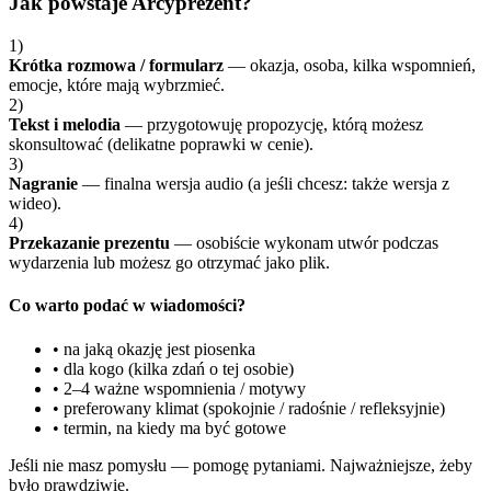
Jak powstaje Arcyprezent?
1)
Krótka rozmowa / formularz
— okazja, osoba, kilka wspomnień,
emocje, które mają wybrzmieć.
2)
Tekst i melodia
— przygotowuję propozycję, którą możesz
skonsultować (delikatne poprawki w cenie).
3)
Nagranie
— finalna wersja audio (a jeśli chcesz: także wersja z
wideo).
4)
Przekazanie prezentu
— osobiście wykonam utwór podczas
wydarzenia lub możesz go otrzymać jako plik.
Co warto podać w wiadomości?
• na jaką okazję jest piosenka
• dla kogo (kilka zdań o tej osobie)
• 2–4 ważne wspomnienia / motywy
• preferowany klimat (spokojnie / radośnie / refleksyjnie)
• termin, na kiedy ma być gotowe
Jeśli nie masz pomysłu — pomogę pytaniami. Najważniejsze, żeby
było prawdziwie.